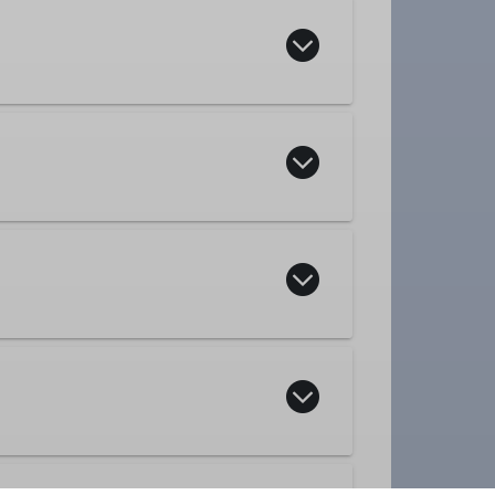
t. Oft gibt es unterwegs etwas
st normalerweise vorgesehen.
ahren) aus Rosenheim und Umgebung.