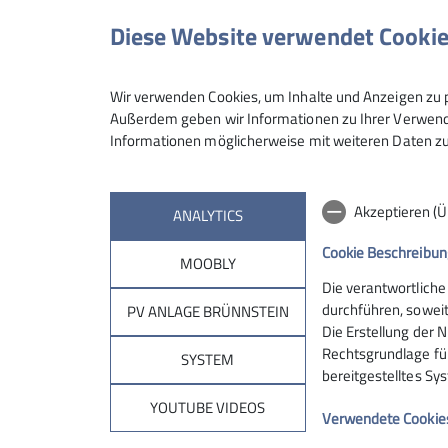
Der Fokus liegt bei uns auf dem Sp
Mittwochsgruppe
Diese Website verwendet Cooki
(Hierzu sollte heute nicht dein ers
können.)
Und auch das Berggehen, von Wander
In der Mittwochsgruppe sind wir f
Wir verwenden Cookies, um Inhalte und Anzeigen zu p
höherschlagen lassen.
Wochenende entgehen. Auf leichen 
Außerdem geben wir Informationen zu Ihrer Verwendu
Du hast Lust bekommen, dich in de
Informationen möglicherweise mit weiteren Daten zu
Fitness.
uns!
Wir treffen uns immer donnerstags
Details
gerne am Fels.)
Akzeptieren (
ANALYTICS
Cookie Beschreibun
MOOBLY
Details
Die verantwortliche
Sektion
Brün
durchführen, soweit
PV ANLAGE BRÜNNSTEIN
Die Erstellung der N
Rechtsgrundlage für 
Geschäftsstelle
Hüttentar
SYSTEM
bereitgestelltes Sy
Mitglied werden
Online-Re
Ehrenamt
Unterkunf
YOUTUBE VIDEOS
Verwendete Cookie
Spenden
Kontakt