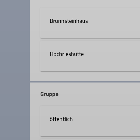
Qualifikationen
Brünnsteinhaus
Trainer*in C Bergsteigen
83080 Oberaudorf
Hochrieshütte
Hochriesgipfel 1
83122 Samerberg
Gruppe
öffentlich