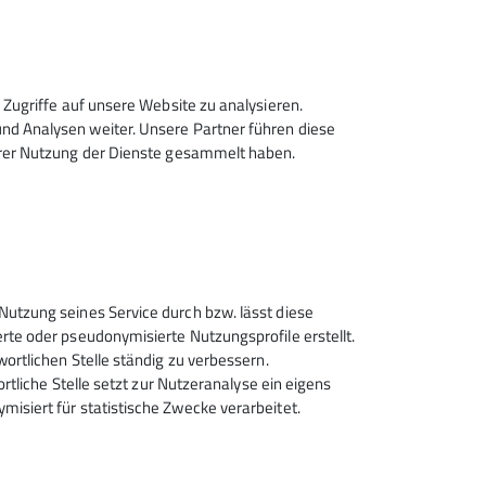
höhe Touren planen und durchführen.
enständig klettern und sichern
ettereien, sollte dein Herz
ere Berge genießen und dem Andrang am
Zugriffe auf unsere Website zu analysieren.
ozialen Kontakt und erhalten unsere
d Analysen weiter. Unsere Partner führen diese
 Zeit zu haben, dann melde dich bei
hrer Nutzung der Dienste gesammelt haben.
e im Sommer, nach Absprache auch
Sektion Rosenheim des
Nutzung seines Service durch bzw. lässt diese
Deutschen Alpenvereins e.V.
rte oder pseudonymisierte Nutzungsprofile erstellt.
wortlichen Stelle ständig zu verbessern.
Von-der-Tann-Str. 1 a
ortliche Stelle setzt zur Nutzeranalyse ein eigens
83022 Rosenheim
isiert für statistische Zwecke verarbeitet.
Telefon +4980312716030