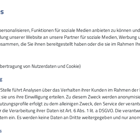
ortklettern am Fels und in der Halle, wobei wir auf Augen
es
ter Tag in den Bergen oder an der Wand sein. Du solltest eig
n und Laufen bis hin zu Klettersteigen oder „einfachen“ Kl
ast alle Ruheständler. Wir wollen mit Gleichgesinnten uns
ersonalisieren, Funktionen für soziale Medien anbieten zu können und 
bis mittelschweren Bergwanderungen pflegen wir unsere s
ng unserer Website an unsere Partner für soziale Medien, Werbung un
r Natur und den Bergen zu bewegen und einfach eine coole
sammen, die Sie ihnen bereitgestellt haben oder die sie im Rahmen I
 um 19 Uhr in der Kletterhalle in Stephanskirchen. (Gerad
Übertragung von Nutzerdaten und Cookie)
g
 Stelle führt Analysen über das Verhalten ihrer Kunden im Rahmen der 
nsteinhaus
Hochrieshütte
 sie uns ihre Einwilligung erteilen. Zu diesem Zweck werden anonymisie
utzungsprofile erfolgt zu dem alleinigen Zweck, den Service der verant
die Verarbeitung ihrer Daten ist Art. 6 Abs. 1 lit. a DSGVO. Die verantw
ife
Hüttentarife
stem ein. Es werden keine Daten an Dritte weitergegeben und nur anonym
servierung
Reservierung - Buchung
t
Kontakt
s
Hochriesbahn