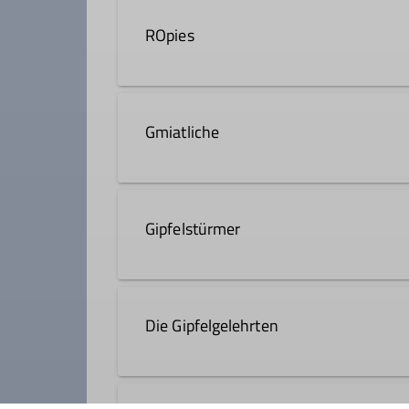
soll auf homepage angezeigt werd
ROpies
Bergsüchtige von 18 - 27 - Skitour
Gmiatliche
Details
Die Touren für Gmiatliche werden i
besonders Schönes zu sehen oder e
Gipfelstürmer
Details
Abenteuerlustige, Bergbegeisterte 
Die Gipfelgelehrten
Details
Wir sind eine wilde Sammlung von