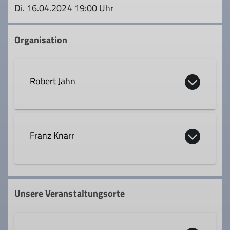
Di. 16.04.2024 19:00 Uhr
Organisation
Robert Jahn
0151 52100172
Franz Knarr
robert.c.jahn@googlemail.com
0179 9079034
Qualifikationen
Unsere Veranstaltungsorte
ausbildungsreferent@dav-
rosenheim.de
Trainer*in B Alpinklettern