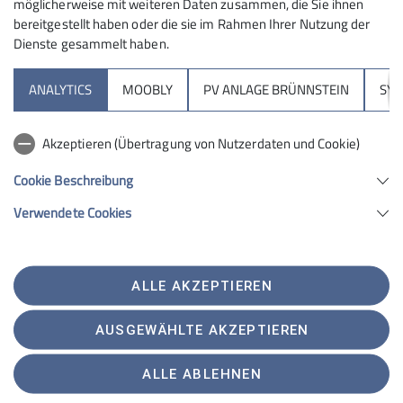
möglicherweise mit weiteren Daten zusammen, die Sie ihnen
bereitgestellt haben oder die sie im Rahmen Ihrer Nutzung der
Dienste gesammelt haben.
Sektion
ANALYTICS
MOOBLY
PV ANLAGE BRÜNNSTEIN
SY
Brünnsteinhaus
Akzeptieren (Übertragung von Nutzerdaten und Cookie)
Hochrieshütte
Cookie Beschreibung
Verwendete Cookies
Sektion Rosenheim des Deutschen Alpenvereins e.V.
Von-der-Tann-Str. 1 a
83022 Rosenheim
Telefon +4980312716030
ALLE AKZEPTIEREN
Kontakt
AUSGEWÄHLTE AKZEPTIEREN
Satzung
Impressum
Datenschutz
Datenschutz-Einstellungen
ALLE ABLEHNEN
Erklärung zur Barrierefreiheit