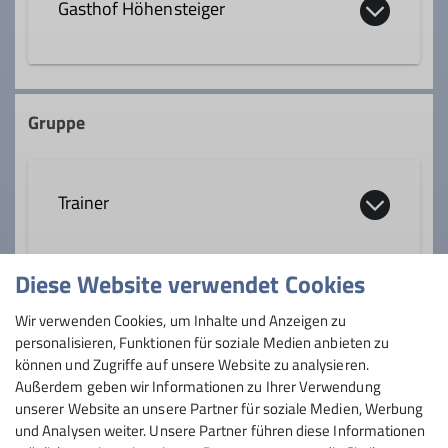
Gasthof Höhensteiger
Trainer*in B Eisklettern
Qualifikationen
Trainer*in B Hochtouren
Westerndorfer Str. 101
Trainer*in B Skihochtour
83024 Rosenheim
Gruppe
Trainer*in B Skihochtour
Trainer*in B Hochtouren
Ämter
Trainer
Ämter
Tourenreferent
Tourenleiter
Ausbildungsreferent
Tourenleiter
Diese Website verwendet Cookies
Anmeldung
Wir verwenden Cookies, um Inhalte und Anzeigen zu
personalisieren, Funktionen für soziale Medien anbieten zu
Details
Anfrage senden
können und Zugriffe auf unsere Website zu analysieren.
Außerdem geben wir Informationen zu Ihrer Verwendung
unserer Website an unsere Partner für soziale Medien, Werbung
und Analysen weiter. Unsere Partner führen diese Informationen